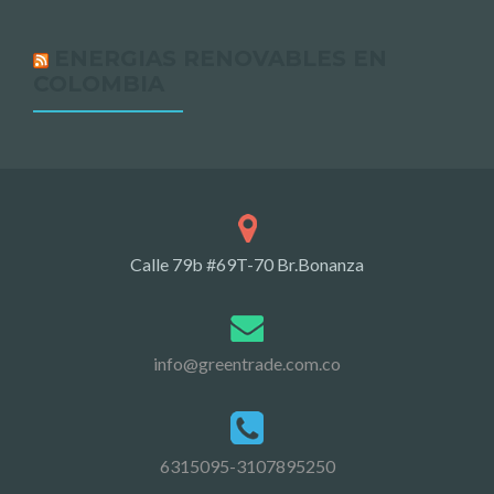
ENERGIAS RENOVABLES EN
COLOMBIA
Calle 79b #69T-70 Br.Bonanza
info@greentrade.com.co
6315095-3107895250