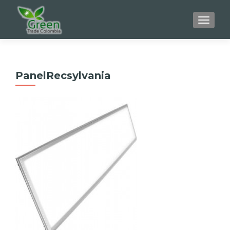
CAMBI
PanelRecsylvania